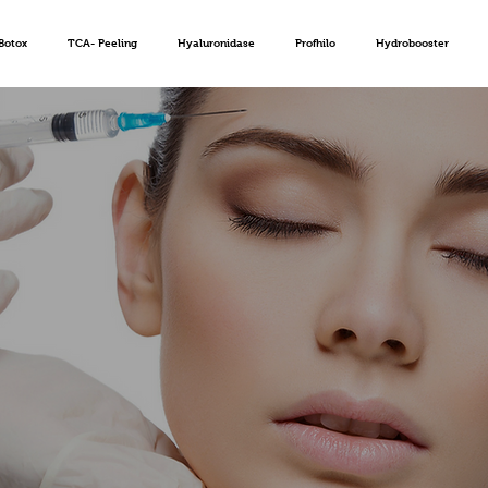
Botox
TCA- Peeling
Hyaluronidase
Profhilo
Hydrobooster