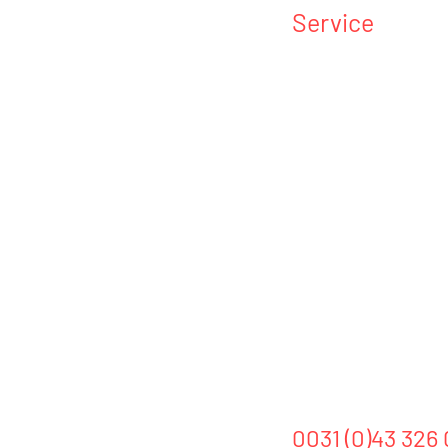
Service
•
Over ons
•
Botox
• PlexR Soft Surgery
•
Prijslijst
• Vragenlijst
• Overeenkomst Boto
•
Overeenkomst PlexR
•
Kwaliteit
Direct persoonlijk
0031 (0)43 326