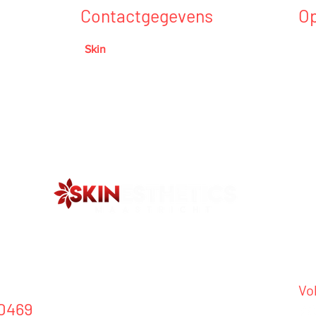
Contactgegevens
Op
Maa
Skin
Esthetics Maastricht
afs
Jekerweg 46
Ber
6212 GC Maastricht
10:
x
 advies:
Vo
 0469