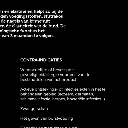
 en elastine en helpt zo bij de
heden voedingsstoffen. Nutrakos
 de nagels van binnenuit
n de elasticiteit van de huid. De
iologische functies het
r van 3 maanden te volgen.
CONTRA-INDICATIES
Vermoedelijke of bevestigde
gevoeligheid/allergie voor een van de
bestanddelen van het product
Actieve ontstekings- of infectieziekten in het te
behandelen gebied (eczeem, dermatitis,
schimmelinfectie, herpes, bacteriële infecties...)
Zwangerschap
Het geven van borstvoeding
Gebruik van medicijnen die het