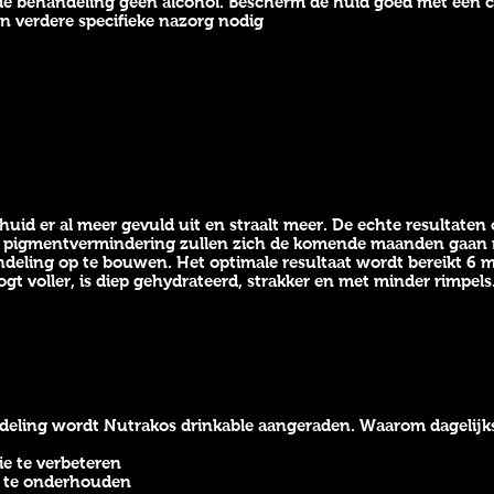
 de behandeling geen alcohol. Bescherm de huid goed met een
n verdere specifieke nazorg nodig
huid er al meer gevuld uit en straalt meer. De echte resultaten 
n pigmentvermindering zullen zich de komende maanden gaan 
andeling op te bouwen. Het optimale resultaat wordt bereikt 6
 oogt voller, is diep gehydrateerd, strakker en met minder rimpels
deling wordt Nutrakos drinkable aangeraden. Waarom dagelijk
ie te verbeteren
d te onderhouden