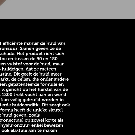
 efficiënte manier de huid van
uronzuur. Samen geven ze de
schade. Het product richt zich
 toe en tussen de 90 en 180
 een vulstof voor de huid, maar
o huideigen, dat ze meteen
tine. Dit geeft de huid meer
rkt, de cellen, die onder andere
s een gepatenteerde formule en
is gericht op het herstel van de
 1200 trekt vocht aan en werkt
 kan veilig gebruikt worden in
erde huidconditie. Dit zorgt ook
rforma heeft de unieke sleutel
e huid geven, zoals
bronectine) op zowel korte als
met hyaluronzuur enkel bewezen
 ook elastine aan te maken