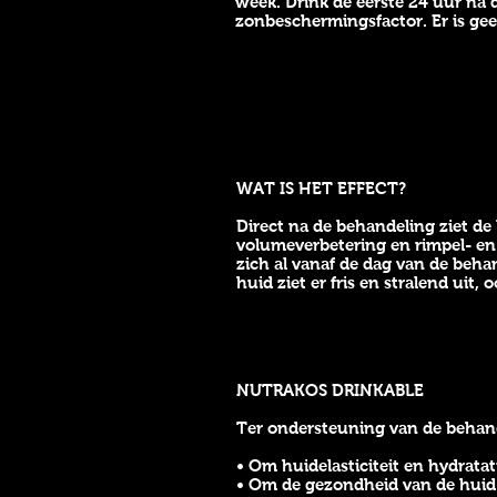
week. Drink de eerste 24 uur na
zonbeschermingsfactor. Er is gee
WAT IS HET EFFECT?
Direct na de behandeling ziet de 
volumeverbetering en rimpel- e
zich al vanaf de dag van de beh
huid ziet er fris en stralend uit,
NUTRAKOS DRINKABLE
Ter ondersteuning van de behan
• Om huidelasticiteit en hydratat
• Om de gezondheid van de hui