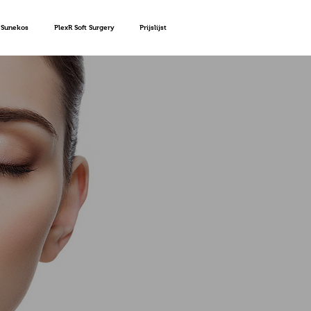
Sunekos
PlexR Soft Surgery
Prijslijst