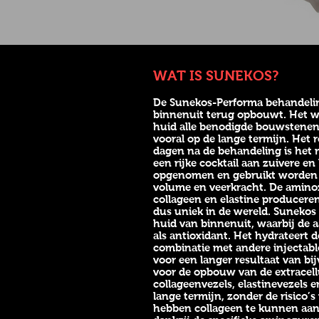
WAT IS SUNEKOS?
De Sunekos-Performa behandeling
binnenuit terug opbouwt. Het w
huid alle benodigde bouwstenen,
vooral op de lange termijn. Het 
dagen na de behandeling is het ma
een rijke cocktail aan zuivere 
opgenomen en gebruikt worden in
volume en veerkracht. De aminozu
collageen en elastine produceren
dus uniek in de wereld. Sunekos 
huid van binnenuit, waarbij de 
als antioxidant. Het hydrateert 
combinatie met andere injectabl
voor een langer resultaat van bij
voor de opbouw van de extracellu
collageenvezels, elastinevezels e
lange termijn, zonder de risico’
hebben collageen te kunnen aanm