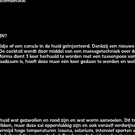
ncombinatie.
IN?
dje of een canule in de huid geïnjecteerd. Dankzij een nieuwe 
De cocktail wordt door middel van een massagetechniek over d
orma dient 3 keer herhaald te worden met een tussenpoos van
adzaam is, hoeft deze maar één keer gedaan te worden en wel 
huid wat gezwollen en rood zijn en wat warm aanvoelen. Dit tr
ikken, maar deze zal oppervlakkig zijn en ook vanzelf verdwijn
rmijd hoge temperaturen (sauna, solarium, intensief sporten e