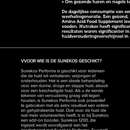
• Om gezonde haren en nagels te
De dagelijkse consumptie van een
weefselregeneratie. Een gezond, 
Amino Acid Food Supplement leve
voeden. Nutrakos heeft significan
resultaten waren significanter in
huidverouderingsverschijnsel in
VVOOR WIE IS DE SUNEKOS GESCHIKT?
Sunekos Performa is geschikt voor iedereen
die de huid wil verbeteren, verjongen of
onderhouden. Het is een ideale behandeling
voor een dunne, droge en slappe huid, alsook
voor een beschadigde huid. Als u de eerste
tekenen van veroudering graag wilt tegen
houden, is Sunekos Performa ook preventief
te gebruiken met als extra resultaat een vollere
en gehydrateerde huid. Ook voor de huid die
wat meer volumeverlies heeft, is er bij Sunekos
een add-on booster, Sunekos 1200, die
ingezet wordt voorafgaand aan het
injectietraject met Sunekos Performa. Er wordt