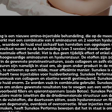
 is een nieuwe amino-injectable behandeling, die op de meest
erkt met een combinatie van 6 aminozuren en 2 soorten hyal
 waardoor de huid snel zichzelf kan herstellen van opgelopen 
resultaat neemt na de behandeling (van 3 sessies) steeds verder
ximale effect bereikt. Het is dus geen tijdelijk effect of enkel
en hoogwaardige aminozuren en hyaluronzuur. De stoffen zijn z
 de gewenste proteïnestructuren, zoals collageen en zelfs elas
ren zijn namelijk in staat om, als geen ander product in de ma
, te activeren op een milde, maar efficiënte manier. Sunekos i
heeft twee injectables voor huidverbetering. Sunekos Performa 
aanmaak van collageen en elastine wordt gestimuleerd. Sunekos
de huid enorm. Ze worden vaak in combinatie gebruikt. Sunekos
es om andere gewenste resultaten toe te voegen aan een verbet
voorbeeld fillers en spierontspanners (zoals Botox). Sunekos Pe
laire matrix (eiwitten die de driedimensionale structuur aan d
n de vulstoffen, die daartussen zitten, zoals hyaluronzuur en fi
s van degeneratie, overdosis of overcorrectie. Waar injecties 
aken, heeft Sunekos Performa bewezen dat het in staat is om