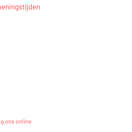
eningstijden
k telefonisch een
praak.
eikbaar vanaf:
00 tot 17:30
lg ons online