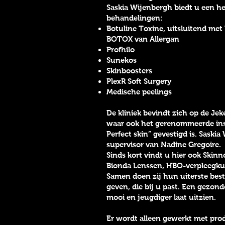
Saskia Wijenbergh biedt u een he
behandelingen:
Botuline Toxine, uitsluitend met
BOTOX van Allergan
Profhilo
Sunekos
Skinboosters
PlexR Soft Surgery
Medische peelings
De kliniek bevindt zich op de Jek
waar ook het gerenommeerde inst
Perfect skin” gevestigd is. Saski
supervisor van Nadine Gregoire.
Sinds kort vindt u hier ook Skin
Bionda Lenssen, HBO-verpleegku
Samen doen zij hun uiterste best
geven, die bij u past. Een gezond
mooi en jeugdiger laat uitzien.
Er wordt alleen gewerkt met pro