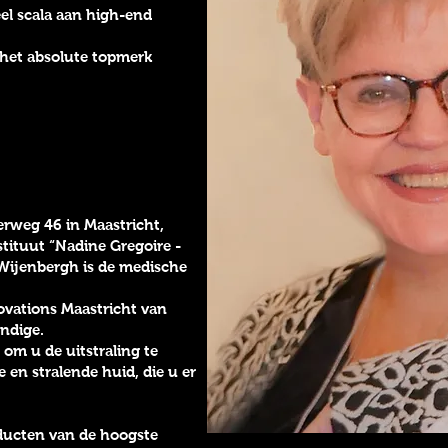
el scala aan high-end
 het absolute topmerk
erweg 46 in Maastricht,
ituut “Nadine Gregoire -
a Wijenbergh is de medische
novations Maastricht van
ndige.
 om u de uitstraling te
e en stralende huid, die u er
ducten van de hoogste