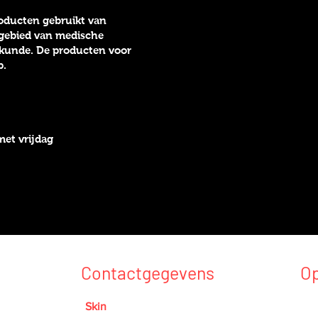
roducten gebruikt van
 gebied van medische
skunde. De producten voor
p.
met vrijdag
Contactgegevens
Op
Maa
Skin
Esthetics Maastricht