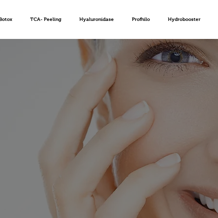
Botox
TCA- Peeling
Hyaluronidase
Profhilo
Hydrobooster