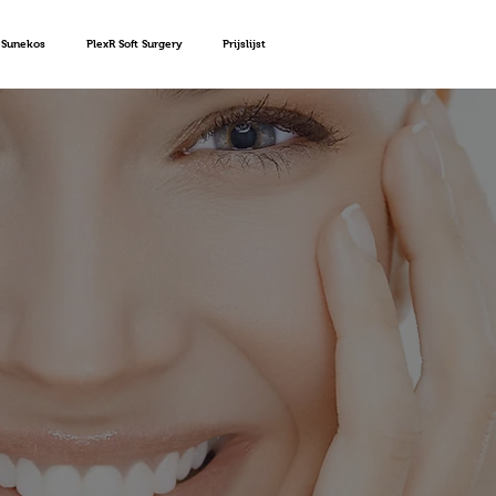
Sunekos
PlexR Soft Surgery
Prijslijst