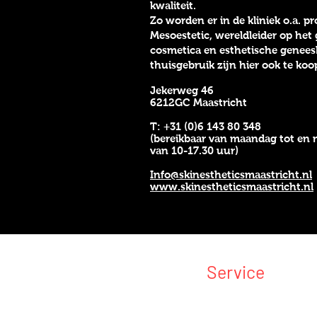
kwaliteit.
Zo worden er in de kliniek o.a. p
Mesoestetic, wereldleider op het
cosmetica en esthetische genee
thuisgebruik zijn hier ook te koo
Jekerweg 46
6212GC Maastricht
T: +31 (0)6 143 80 348
(bereikbaar van maandag tot en 
van 10-17.30 uur)
Info@skinestheticsmaastricht.nl
www.skinestheticsmaastricht.nl
Service
•
Over ons