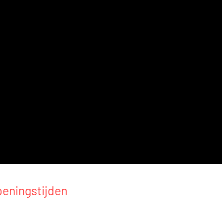
eningstijden
k telefonisch een